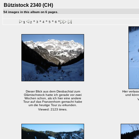
Bützistock 2340 (CH)
54 images in this album on 6 pages.
3
4
5
6
1
2
Dieser Blick aus dem Diesbachtal zum
Hier verlas
Glärnischstock hatte ich gerade vor zwei
und könn
Wochen schon, als ich hier eine andere
V
Tour auf das Franzenhorn gemacht habe
um die heutige Tour zu erkunden.
Viewed: 2123 times.