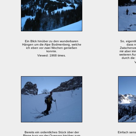
Ein Blick hinüber zu den wunderbaren
So, eigentl
Hängen um die Alpe Bodmenberg, welche
dass n
ich eben vor zwei Wochen genießen
Zwischenzei
konnte.
mir aber i
weiteren Auf
Viewed: 1968 times.
durch die
V
Bereits ein ordentliches Stück über der
Einfach sensa
Rinne kurz vor der Querung hinüber zum