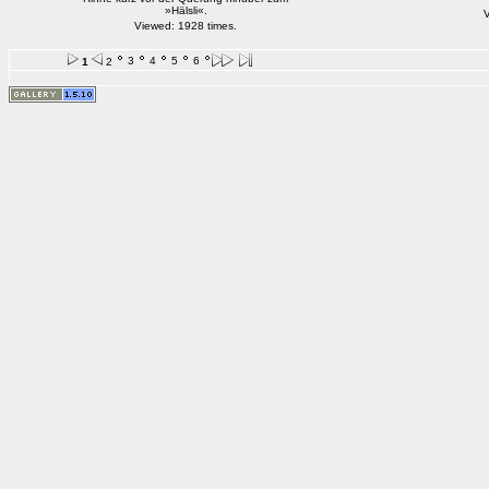
»Hälsli«.
V
Viewed: 1928 times.
3
4
5
6
1
2