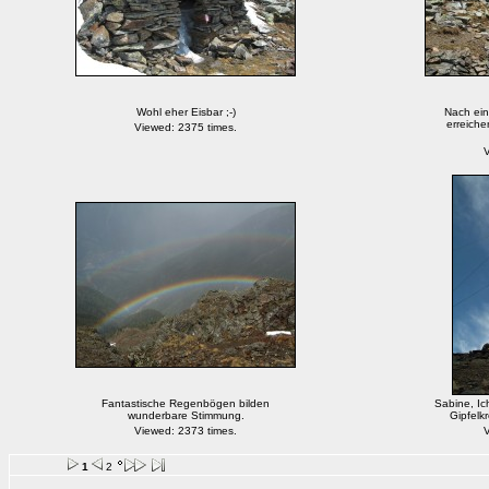
Wohl eher Eisbar ;-)
Nach ein
erreich
Viewed: 2375 times.
V
Fantastische Regenbögen bilden
Sabine, Ic
wunderbare Stimmung.
Gipfelk
Viewed: 2373 times.
V
1
2