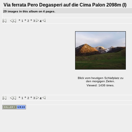
Via ferrata Pero Degasperi auf die Cima Palon 2098m (I)
29 images in this album on 4 pages.
1
2
3
4
Blick vom heutigen Schlafplatz zu
den morgigen Zielen.
Viewed: 1436 times.
1
2
3
4