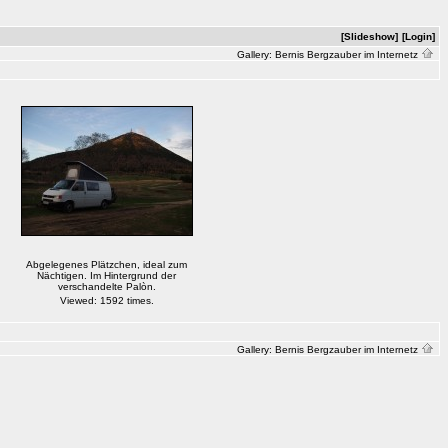
[Slideshow]
[Login]
Gallery:
Bernis Bergzauber im Internetz
Abgelegenes Plätzchen, ideal zum
Nächtigen. Im Hintergrund der
verschandelte Palòn.
Viewed: 1592 times.
Gallery:
Bernis Bergzauber im Internetz