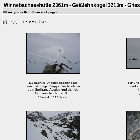
Winnebachseehütte 2361m - Geißlehnkogel 3213m - Gries
33 images in this album on 4 pages.
1
2
3
4
Da nächste Unglück passierte als
Für uns 
eine 5-Köpfige Gruppe gleichzeitig in
und au
dem Steilhang Abstieg und sich die
h
Schi anschnallen wollten.
V
Viewed: 1616 times.