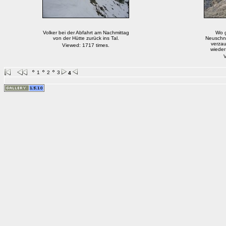
Volker bei der Abfahrt am Nachmittag
Wo g
von der Hütte zurück ins Tal.
Neuschn
verzau
Viewed: 1717 times.
wieder
V
1
2
3
4