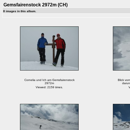
Gemsfairenstock 2972m (CH)
8 images in this album.
Cornelia und Ich am Gemsfairenstock
Blick vom
2972m
darun
Viewed: 2159 times.
V