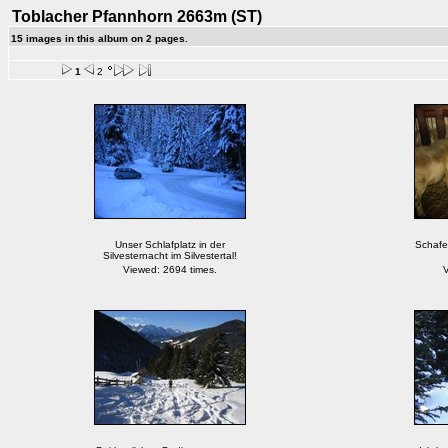
Toblacher Pfannhorn 2663m (ST)
15 images in this album on 2 pages.
1
2
Unser Schlafplatz in der
Schafe 
Silvesternacht im Silvestertal!
Viewed: 2694 times.
V