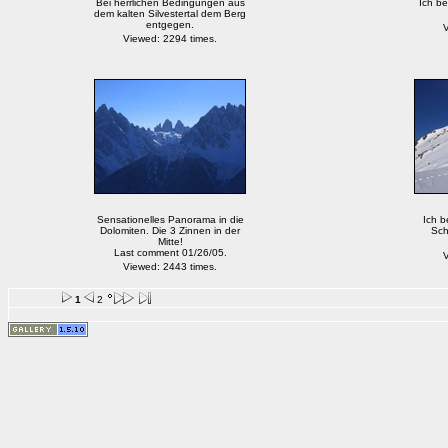
Bei herrlichen Bedingungen aus
Ich be
dem kalten Silvestertal dem Berg
entgegen.
V
Viewed: 2294 times.
Sensationelles Panorama in die
Ich b
Dolomiten. Die 3 Zinnen in der
Sch
Mitte!
Last comment 01/26/05.
V
Viewed: 2443 times.
1
2