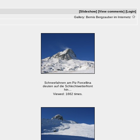
[Slideshow]
[View comments]
[Login]
Gallery:
Bernis Bergzauber im Internetz
Schneefahnen am Piz Forcellina
deuten auf die Schlechtwetterfront
hin…
Viewed: 1662 times.