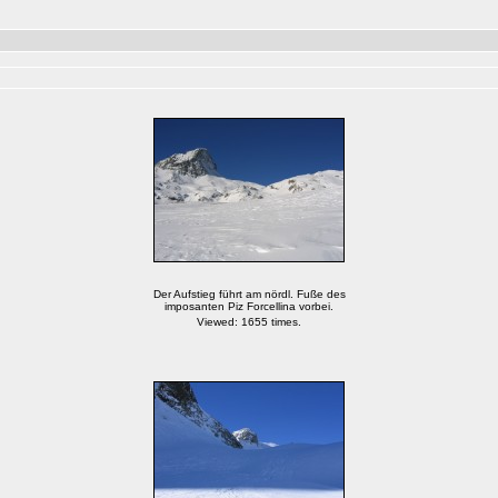
Der Aufstieg führt am nördl. Fuße des
imposanten Piz Forcellina vorbei.
Viewed: 1655 times.