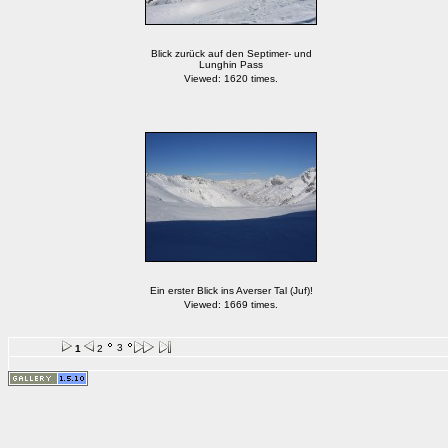
Blick zurück auf den Septimer- und
Lunghin Pass
Viewed: 1620 times.
Ein erster Blick ins Averser Tal (Juf)!
Viewed: 1669 times.
3
1
2